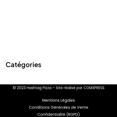
juillet 2024
juin 2024
mai 2024
avril 2024
novembre 2023
octobre 2023
septembre 2023
Catégories
Non classé
© 2023 Hashtag Pizza – Site réalisé par
COMXPRESS
Mentions Légales
Conditions Générales de Vente
Confidentialité (RGPD)