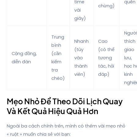
time
quên
chừng)
vài
giây)
Ngườ
Trung
Nhanh
Cao
thích
bình
(tùy
(có thể
giao
Cộng đồng,
(cần
vào
tương
lưu,
diễn đàn
kiểm
thành
tác, hỏi
học h
tra
viên)
đáp)
kinh
chéo)
nghi
Mẹo Nhỏ Để Theo Dõi Lịch Quay
Và Kết Quả Hiệu Quả Hơn
Ngoài ba cách chính trên, mình có thêm vài mẹo nhỏ
« ruột » muốn chia sẻ với bạn: