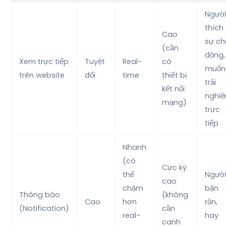
Ngườ
thích
Cao
sự ch
(cần
động,
Xem trực tiếp
Tuyệt
Real-
có
muốn
trên website
đối
time
thiết bị
trải
kết nối
nghi
mạng)
trực
tiếp
Nhanh
(có
Cực kỳ
thể
Ngườ
cao
chậm
bận
Thông báo
(không
Cao
hơn
rộn,
(Notification)
cần
real-
hay
canh