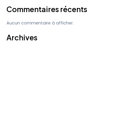
Commentaires récents
Aucun commentaire à afficher.
Archives
avril 2025
mars 2025
février 2025
janvier 2025
décembre 2024
novembre 2024
octobre 2024
septembre 2024
août 2024