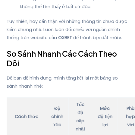
không thể tìm thấy ở bất cứ đâu.
Tuy nhiên, hãy cẩn thận với những thông tin chưa được
kiểm chứng nhé. Luôn luôn đối chiếu với nguồn chính
thống trên website của
OXBET
để tránh bị « dắt mũi ».
So Sánh Nhanh Các Cách Theo
Dõi
Để bạn dễ hình dung, mình tổng kết lại một bảng so
sánh nhanh nhé:
Tốc
Độ
Mức
Phù
độ
Cách thức
chính
độ tiện
hợ
cập
xác
lợi
với
nhật