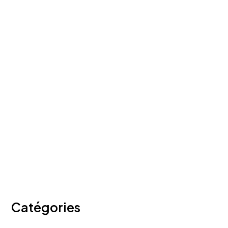
décembre 2024
novembre 2024
octobre 2024
septembre 2024
août 2024
juillet 2024
juin 2024
mai 2024
avril 2024
novembre 2023
octobre 2023
septembre 2023
Catégories