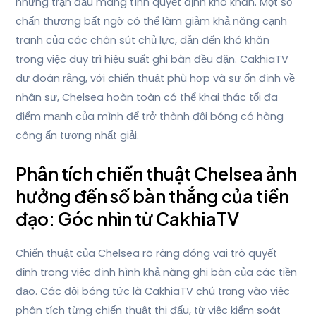
những trận đấu mang tính quyết định khó khăn. Một số
chấn thương bất ngờ có thể làm giảm khả năng cạnh
tranh của các chân sút chủ lực, dẫn đến khó khăn
trong việc duy trì hiệu suất ghi bàn đều đặn. CakhiaTV
dự đoán rằng, với chiến thuật phù hợp và sự ổn định về
nhân sự, Chelsea hoàn toàn có thể khai thác tối đa
điểm mạnh của mình để trở thành đội bóng có hàng
công ấn tượng nhất giải.
Phân tích chiến thuật Chelsea ảnh
hưởng đến số bàn thắng của tiền
đạo: Góc nhìn từ CakhiaTV
Chiến thuật của Chelsea rõ ràng đóng vai trò quyết
định trong việc định hình khả năng ghi bàn của các tiền
đạo. Các đội bóng tức là CakhiaTV chú trọng vào việc
phân tích từng chiến thuật thi đấu, từ việc kiểm soát