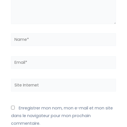
Name*
Email*
Site
Internet
Enregistrer mon nom, mon e-mail et mon site
dans le navigateur pour mon prochain
commentaire.