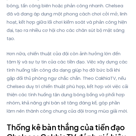
bóng, tấn công biên hoặc phản công nhanh. Chelsea
đã và đang áp dụng một phong cách chơi cởi mở, linh
hoạt, kết hợp giữa lối chơi kiểm soát và phản công hiện
đại, tạo ra nhiều cơ hội cho các chân sút bộ mặt sáng
tạo.
Hơn nữa, chiến thuật của đội còn ảnh hưởng lớn đến
tâm lý và sự tự tin của các tiền đạo. Việc xây dựng các
tình huống tấn công đa dạng giúp họ đỡ bức bối khi
gặp đối thủ phòng ngự chắc chắn. Theo CakhiaTV, nếu
Chelsea duy trì chiến thuật phù hợp, kết hợp với việc cải
thiện các tình huống tận dụng bóng bổng và phối hợp
nhóm, khả năng ghi bàn sẽ tăng đáng kể, góp phần
làm nên thành công chung của đội trong mùa giải mới.
Thống kê bàn thắng của tiền đạo