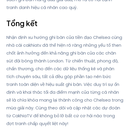
tranh danh hiệu cá nhân cao quý.
Tổng kết
Nhận định xu hướng ghi bàn của tiền đạo Chelsea cùng
nhà cái cakhiatv đã thể hiện rõ ràng những yếu tố then
chốt ảnh hưởng đến khả năng ghi bàn của các chân
sút đội bóng thành London. Từ chiến thuật, phong độ,
chấn thương, cho đến các dữ liệu thống kê và phân
tích chuyên sâu, tất cả đều góp phần tạo nên bức
tranh toàn diện về hiệu suất ghi bàn. Việc duy trì sự ổn
định và khai thác tối đa điểm mạnh của từng cá nhân
sẽ là chìa khóa mang lại thành công cho Chelsea trong
mùa giải này. Cùng theo dõi và cập nhật các dự đoán
từ CakhiaTV để không bỏ lỡ bất cứ cơ hội nào trong
đợt tranh chấp quyết liệt này!