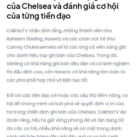
của Chelsea và đánh giá cơ hội
của từng tiền đạo
CakhiaTV nhận định rằng, những thành viên như
Raheem Sterling, Havertz và các chân sút trẻ như
Carney Chukwuemeka sẽ là các ứng cử viên sáng giá
cho danh hiệu top ghi bàn của Chelsea. Trong đó,
Sterling có khả năng ghi bàn đều đặn và có kinh nghiệm
thi đấu đỉnh cao, còn Havertz có khả năng làm bàn từ
các pha phối hợp nhỏ và kiến tạo tốt.
Đối với các tiền đạo trẻ hoặc các cầu thủ tiềm năng, cơ
hội để chứng minh và bứt phá sẽ quyết định vị trí của
họ trong chiến dịch ghi bàn của Chelsea. CakhiaTV dự
đoán rằng, nếu họ giữ vững phong độ và tận dụng tối
đa các cơ hội, nhiều khả năng sẽ có mặt trong danh
sách ghi bàn hàng đầu giải đấu, mở ra cơ hội cạnh