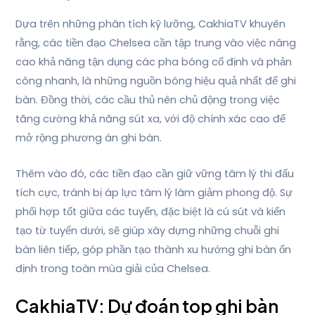
Dựa trên những phân tích kỹ lưỡng, CakhiaTV khuyên
rằng, các tiền đạo Chelsea cần tập trung vào việc nâng
cao khả năng tận dụng các pha bóng cố định và phản
công nhanh, là những nguồn bóng hiệu quả nhất để ghi
bàn. Đồng thời, các cầu thủ nên chủ động trong việc
tăng cường khả năng sút xa, với độ chính xác cao để
mở rộng phương án ghi bàn.
Thêm vào đó, các tiền đạo cần giữ vững tâm lý thi đấu
tích cực, tránh bị áp lực tâm lý làm giảm phong độ. Sự
phối hợp tốt giữa các tuyến, đặc biệt là cú sút và kiến
tạo từ tuyến dưới, sẽ giúp xây dựng những chuỗi ghi
bàn liên tiếp, góp phần tạo thành xu hướng ghi bàn ổn
định trong toàn mùa giải của Chelsea.
CakhiaTV: Dự đoán top ghi bàn