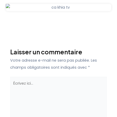
←
Article précédent
Article suivant
→
Laisser un commentaire
Votre adresse e-mail ne sera pas publiée.
Les
champs obligatoires sont indiqués avec
*
Écrivez
ici…