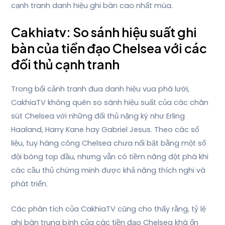
cạnh tranh danh hiệu ghi bàn cao nhất mùa.
Cakhiatv: So sánh hiệu suất ghi
bàn của tiền đạo Chelsea với các
đối thủ cạnh tranh
Trong bối cảnh tranh đua danh hiệu vua phá lưới,
CakhiaTV không quên so sánh hiệu suất của các chân
sút Chelsea với những đối thủ nặng ký như Erling
Haaland, Harry Kane hay Gabriel Jesus. Theo các số
liệu, tuy hàng công Chelsea chưa nổi bật bằng một số
đội bóng top đầu, nhưng vẫn có tiềm năng đột phá khi
các cầu thủ chứng minh được khả năng thích nghi và
phát triển.
Các phân tích của CakhiaTV cũng cho thấy rằng, tỷ lệ
ghi bàn trung bình của các tiền đạo Chelsea khá ổn