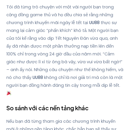
Tôi đã từng trò chuyện với một vài người bạn trong
cộng đồng game thủ và họ đều chia sẻ rằng những
chương trình khuyến mãi ngày lễ tết tại
UU88
thực sự
mang lại cảm giác “phấn khích” khó tả. Một người bạn
của tôi kể rằng vào dịp Tết Nguyên Đán vừa qua, anh
ấy đã nhận được một phần thưởng nạp tiền lên đến
100% chỉ trong vòng 24 giờ đầu của năm mới. “Cảm
giác như được lì xì từ ông bà vậy, vừa vui vừa bất ngờ!”
– anh ấy nói. Những câu chuyện như thế không hiếm, và
nó cho thấy
UU88
không chỉ là nơi giải trí mà còn là một
người bạn đồng hành đáng tin cậy trong mỗi dịp lễ tết.
So sánh với các nền tảng khác
Nếu bạn đã từng tham gia các chương trình khuyến
mãi ở những nền tảng khác, chắc hẳn bạn sẽ thấy sự