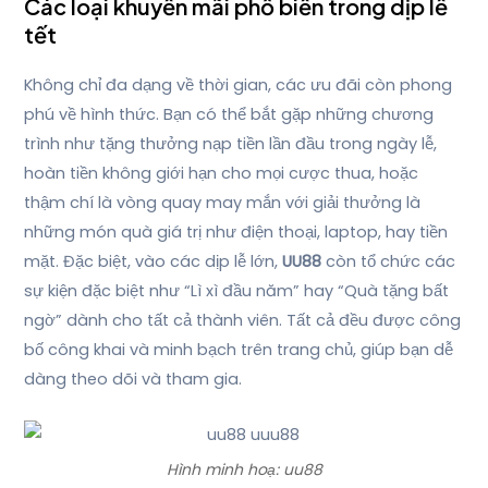
Các loại khuyến mãi phổ biến trong dịp lễ
tết
Không chỉ đa dạng về thời gian, các ưu đãi còn phong
phú về hình thức. Bạn có thể bắt gặp những chương
trình như tặng thưởng nạp tiền lần đầu trong ngày lễ,
hoàn tiền không giới hạn cho mọi cược thua, hoặc
thậm chí là vòng quay may mắn với giải thưởng là
những món quà giá trị như điện thoại, laptop, hay tiền
mặt. Đặc biệt, vào các dịp lễ lớn,
UU88
còn tổ chức các
sự kiện đặc biệt như “Lì xì đầu năm” hay “Quà tặng bất
ngờ” dành cho tất cả thành viên. Tất cả đều được công
bố công khai và minh bạch trên trang chủ, giúp bạn dễ
dàng theo dõi và tham gia.
Hình minh hoạ: uu88