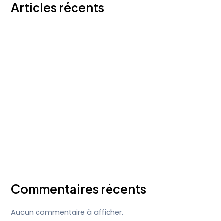
Articles récents
Tại sao không đăng ký được QQ88? Hướng xử lý
Rút Tiền Kèo Bóng Đá Về Ngân Hàng Mất Bao Lâu? – Tất
Tần Tật Những Điều Bạn Cần Biết
Nhận định xu hướng ghi bàn của tiền đạo Chelsea Cùng
nhà cái cakhiatv – Phân tích chiến thuật và tiềm năng
vượt trội để đoạt danh hiệu !
Casino VN88 – Địa Chỉ Cá Cược Được Cấp Phép Quốc
Tế – Nơi Hội Tụ Những Trải Nghiệm Đẳng Cấp Và An
Toàn Tuyệt Đối
Trợ Giúp Nhanh Khi Liên Hệ sunwin Qua Live Chat Và
Hotline 24/7 – Giải Pháp Hỗ Trợ Tối Ưu Cho Người Chơi
Game Casino Sunwin
Commentaires récents
Aucun commentaire à afficher.