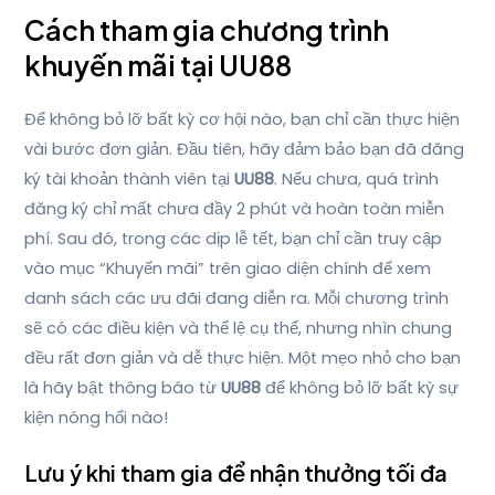
Cách tham gia chương trình
khuyến mãi tại UU88
Để không bỏ lỡ bất kỳ cơ hội nào, bạn chỉ cần thực hiện
vài bước đơn giản. Đầu tiên, hãy đảm bảo bạn đã đăng
ký tài khoản thành viên tại
UU88
. Nếu chưa, quá trình
đăng ký chỉ mất chưa đầy 2 phút và hoàn toàn miễn
phí. Sau đó, trong các dịp lễ tết, bạn chỉ cần truy cập
vào mục “Khuyến mãi” trên giao diện chính để xem
danh sách các ưu đãi đang diễn ra. Mỗi chương trình
sẽ có các điều kiện và thể lệ cụ thể, nhưng nhìn chung
đều rất đơn giản và dễ thực hiện. Một mẹo nhỏ cho bạn
là hãy bật thông báo từ
UU88
để không bỏ lỡ bất kỳ sự
kiện nóng hổi nào!
Lưu ý khi tham gia để nhận thưởng tối đa