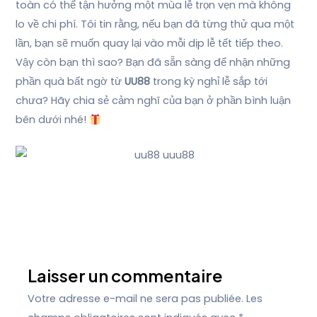
toàn có thể tận hưởng một mùa lễ trọn vẹn mà không
lo về chi phí. Tôi tin rằng, nếu bạn đã từng thử qua một
lần, bạn sẽ muốn quay lại vào mỗi dịp lễ tết tiếp theo.
Vậy còn bạn thì sao? Bạn đã sẵn sàng để nhận những
phần quà bất ngờ từ
UU88
trong kỳ nghỉ lễ sắp tới
chưa? Hãy chia sẻ cảm nghĩ của bạn ở phần bình luận
bên dưới nhé!
←
Article précédent
Article suivant
→
Laisser un commentaire
Votre adresse e-mail ne sera pas publiée.
Les