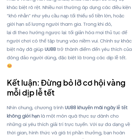
khác biệt rõ rệt. Nhiều nơi thường áp dụng các điều kiện
“khó nhằn” như yêu cầu nạp tối thiểu số tiền lớn, hoặc
giới hạn số lượng người tham gia. Trong khi đó,
uuu88
lại đi theo hướng ngược lại: tối giản hóa mọi thủ tục để
người chơi có thể tập trung vào niềm vui. Chính sự khác
biệt này đã giúp
UU88
trở thành điểm đến yêu thích của
đông đảo người dùng, đặc biệt là trong các dịp lễ tết.
Kết luận: Đừng bỏ lỡ cơ hội vàng
mỗi dịp lễ tết
Nhìn chung, chương trình
UU88 khuyến mãi ngày lễ tết
không giới hạn
là một món quà thực sự dành cho
những ai yêu thích giải trí trực tuyến. Với sự đa dạng về
thời gian, hình thức và giá trị phần thưởng, bạn hoàn