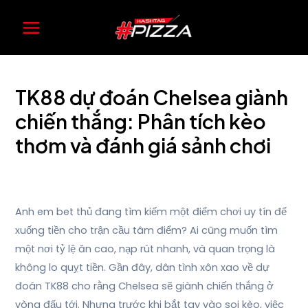
Aller
Navigation
Main
au
des
Menu
contenu
articles
TK88 dự đoán Chelsea giành
chiến thắng: Phân tích kèo
thơm và đánh giá sảnh chơi
Laisser un commentaire
/ Par
Ali Benyahia
/
6 août
2024
Anh em bet thủ đang tìm kiếm một điểm chơi uy tín để
xuống tiền cho trận cầu tâm điểm? Ai cũng muốn tìm
một nơi tỷ lệ ăn cao, nạp rút nhanh, và quan trọng là
không lo quỵt tiền. Gần đây, dân tình xôn xao về dự
đoán TK88 cho rằng Chelsea sẽ giành chiến thắng ở
vòng đấu tới. Nhưng trước khi bắt tay vào soi kèo, việc