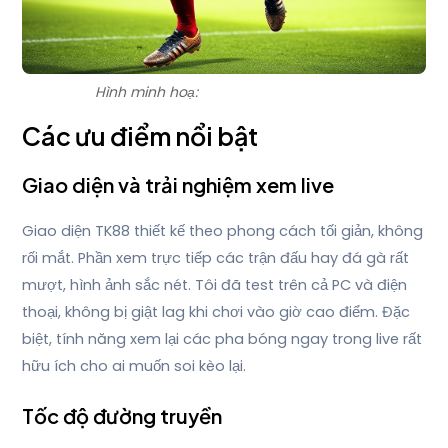
Hình minh hoạ:
https://tk88-mz.com/
Các ưu điểm nổi bật
Giao diện và trải nghiệm xem live
Giao diện TK88 thiết kế theo phong cách tối giản, không
rối mắt. Phần xem trực tiếp các trận đấu hay đá gà rất
mượt, hình ảnh sắc nét. Tôi đã test trên cả PC và điện
thoại, không bị giật lag khi chơi vào giờ cao điểm. Đặc
biệt, tính năng xem lại các pha bóng ngay trong live rất
hữu ích cho ai muốn soi kèo lại.
Tốc độ đường truyền