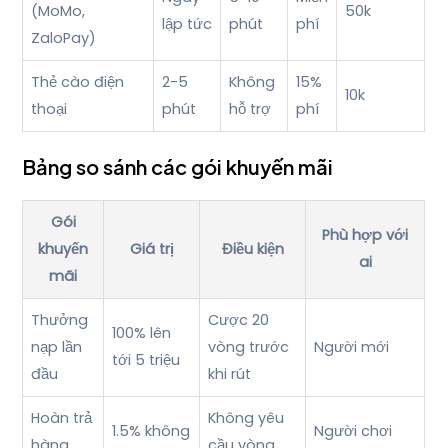
(MoMo,
50k
lập tức
phút
phí
ZaloPay)
Thẻ cào điện
2-5
Không
15%
10k
thoại
phút
hỗ trợ
phí
Bảng so sánh các gói khuyến mãi
Gói
Phù hợp với
khuyến
Giá trị
Điều kiện
ai
mãi
Thưởng
Cược 20
100% lên
nạp lần
vòng trước
Người mới
tới 5 triệu
đầu
khi rút
Hoàn trả
Không yêu
1.5% không
Người chơi
hàng
cầu vòng