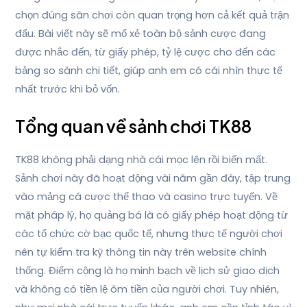
chọn đúng sân chơi còn quan trọng hơn cả kết quả trận
đấu. Bài viết này sẽ mổ xẻ toàn bộ sảnh cược đang
được nhắc đến, từ giấy phép, tỷ lệ cược cho đến các
bảng so sánh chi tiết, giúp anh em có cái nhìn thực tế
nhất trước khi bỏ vốn.
Tổng quan về sảnh chơi TK88
TK88 không phải dạng nhà cái mọc lên rồi biến mất.
Sảnh chơi này đã hoạt động vài năm gần đây, tập trung
vào mảng cá cược thể thao và casino trực tuyến. Về
mặt pháp lý, họ quảng bá là có giấy phép hoạt động từ
các tổ chức cờ bạc quốc tế, nhưng thực tế người chơi
nên tự kiểm tra kỹ thông tin này trên website chính
thống. Điểm cộng là họ minh bạch về lịch sử giao dịch
và không có tiền lệ ôm tiền của người chơi. Tuy nhiên,