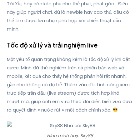
Tài Xỉu, hay các kèo phụ như thẻ phạt, phạt góc… Điều
này giúp người chơi, dù là newbie hay cao thủ, đều có
thể tìm được lựa chọn phù hợp với chiến thuật của
mình.
Tốc độ xử lý và trải nghiệm live
Một yếu tố quan trọng không kém là tốc độ xử lý khi đặt
cược. Mình đã thử nghiệm trên cả phiên bản web và
mobile, kết quả cho thấy hệ thống phản hồi rất nhanh,
gần như không có độ trễ. Thêm vào đó, tính năng xem
trực tiếp trận đấu (live stream) được tích hợp khá
mượt mà, giúp anh em vừa theo dõi diễn biến vừa đưa
ra quyết định « nước rút » một cách chính xác.
Hình minh hoạ: Sky88