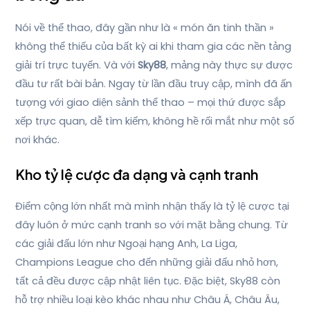
Nói về thể thao, đây gần như là « món ăn tinh thần »
không thể thiếu của bất kỳ ai khi tham gia các nền tảng
giải trí trực tuyến. Và với
Sky88
, mảng này thực sự được
đầu tư rất bài bản. Ngay từ lần đầu truy cập, mình đã ấn
tượng với giao diện sảnh thể thao – mọi thứ được sắp
xếp trực quan, dễ tìm kiếm, không hề rối mắt như một số
nơi khác.
Kho tỷ lệ cược đa dạng và cạnh tranh
Điểm cộng lớn nhất mà mình nhận thấy là tỷ lệ cược tại
đây luôn ở mức cạnh tranh so với mặt bằng chung. Từ
các giải đấu lớn như Ngoại hạng Anh, La Liga,
Champions League cho đến những giải đấu nhỏ hơn,
tất cả đều được cập nhật liên tục. Đặc biệt, Sky88 còn
hỗ trợ nhiều loại kèo khác nhau như Châu Á, Châu Âu,