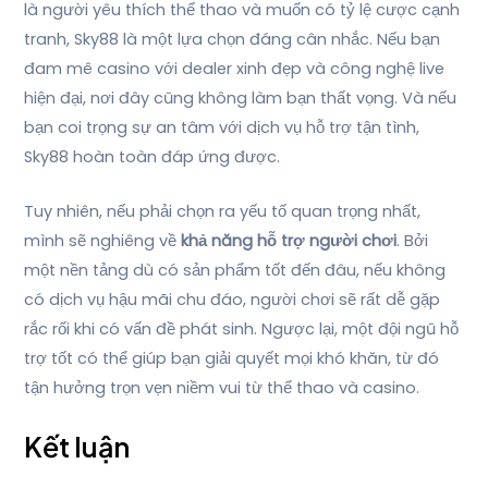
là người yêu thích thể thao và muốn có tỷ lệ cược cạnh
tranh, Sky88 là một lựa chọn đáng cân nhắc. Nếu bạn
đam mê casino với dealer xinh đẹp và công nghệ live
hiện đại, nơi đây cũng không làm bạn thất vọng. Và nếu
bạn coi trọng sự an tâm với dịch vụ hỗ trợ tận tình,
Sky88 hoàn toàn đáp ứng được.
Tuy nhiên, nếu phải chọn ra yếu tố quan trọng nhất,
mình sẽ nghiêng về
khả năng hỗ trợ người chơi
. Bởi
một nền tảng dù có sản phẩm tốt đến đâu, nếu không
có dịch vụ hậu mãi chu đáo, người chơi sẽ rất dễ gặp
rắc rối khi có vấn đề phát sinh. Ngược lại, một đội ngũ hỗ
trợ tốt có thể giúp bạn giải quyết mọi khó khăn, từ đó
tận hưởng trọn vẹn niềm vui từ thể thao và casino.
Kết luận