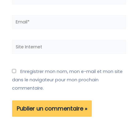
Email*
Site
Internet
Enregistrer mon nom, mon e-mail et mon site
dans le navigateur pour mon prochain
commentaire.