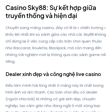
Casino Sky88: Sự kết hợp giữa
truyền thống và hiện đại
Chuyển sang mảng casino, đây có lẽ là « chiến trường »
khốc liệt nhất khi so sánh giữa các nhà cái. Sky88 không
chỉ dừng lại ở việc cung cấp các bàn chơi quen thuộc
như Baccarat, Roulette, Blackjack, mà còn mang đến
những trải nghiệm mới lạ thông qua các sảnh game nổi
tiếng.
Dealer xinh đẹp và công nghệ live casino
Điều làm mình hài lòng nhất ở mảng này là chất lượng
hình ảnh và âm thanh. Các bàn chơi đều có dealer
(người chia bài) là những cô gái xinh đẹp, chuyên
nghiệp, tạo cảm giác như đang ngồi ở một sòng bạc