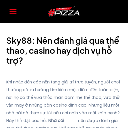
Aller
Navigation
Main
au
des
Menu
contenu
articles
Sky88: Nên đánh giá qua thể
thao, casino hay dịch vụ hỗ
trợ?
Laisser un commentaire
/ Par
Ali Benyahia
/
26 juin 2024
Khi nhắc đến các nền tảng giải trí trực tuyến, người chơi
thường có xu hướng tìm kiếm một điểm đến toàn diện,
nơi họ có thể vừa thỏa mãn đam mê thể thao, vừa thử
vận may ở những bàn casino đỉnh cao. Nhưng liệu một
nhà cái có thực sự tốt nếu chỉ nhìn vào một khía cạnh?
Hãy thử đặt câu hỏi:
Nhà cái
Sky88
nên được đánh giá