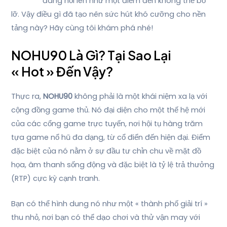
NOHU90
đang nổi lên như một điểm đến không thể bỏ
lỡ. Vậy điều gì đã tạo nên sức hút khó cưỡng cho nền
tảng này? Hãy cùng tôi khám phá nhé!
NOHU90 Là Gì? Tại Sao Lại
« Hot » Đến Vậy?
Thực ra,
NOHU90
không phải là một khái niệm xa lạ với
cộng đồng game thủ. Nó đại diện cho một thế hệ mới
của các cổng game trực tuyến, nơi hội tụ hàng trăm
tựa game nổ hũ đa dạng, từ cổ điển đến hiện đại. Điểm
đặc biệt của nó nằm ở sự đầu tư chỉn chu về mặt đồ
họa, âm thanh sống động và đặc biệt là tỷ lệ trả thưởng
(RTP) cực kỳ cạnh tranh.
Bạn có thể hình dung nó như một « thành phố giải trí »
thu nhỏ, nơi bạn có thể dạo chơi và thử vận may với