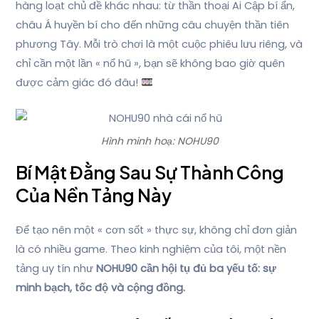
hàng loạt chủ đề khác nhau: từ thần thoại Ai Cập bí ẩn,
châu Á huyền bí cho đến những câu chuyện thần tiên
phương Tây. Mỗi trò chơi là một cuộc phiêu lưu riêng, và
chỉ cần một lần « nổ hũ », bạn sẽ không bao giờ quên
được cảm giác đó đâu!
Hình minh hoạ: NOHU90
Bí Mật Đằng Sau Sự Thành Công
Của Nền Tảng Này
Để tạo nên một « cơn sốt » thực sự, không chỉ đơn giản
là có nhiều game. Theo kinh nghiệm của tôi, một nền
tảng uy tín như
NOHU90 cần hội tụ đủ ba yếu tố:
sự
minh bạch, tốc độ và cộng đồng
.