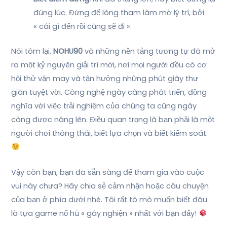
đúng lúc. Đừng để lòng tham làm mờ lý trí, bởi
« cái gì đến rồi cũng sẽ đi ».
Nói tóm lại,
NOHU90
và những nền tảng tương tự đã mở
ra một kỷ nguyên giải trí mới, nơi mọi người đều có cơ
hội thử vận may và tận hưởng những phút giây thư
giãn tuyệt vời. Công nghệ ngày càng phát triển, đồng
nghĩa với việc trải nghiệm của chúng ta cũng ngày
càng được nâng lên. Điều quan trọng là bạn phải là một
người chơi thông thái, biết lựa chọn và biết kiểm soát.
Vậy còn bạn, bạn đã sẵn sàng để tham gia vào cuộc
vui này chưa? Hãy chia sẻ cảm nhận hoặc câu chuyện
của bạn ở phía dưới nhé. Tôi rất tò mò muốn biết đâu
là tựa game nổ hũ « gây nghiện » nhất với bạn đấy!