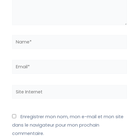
Name*
Email*
Site
Internet
Enregistrer mon nom, mon e-mail et mon site
dans le navigateur pour mon prochain
commentaire.