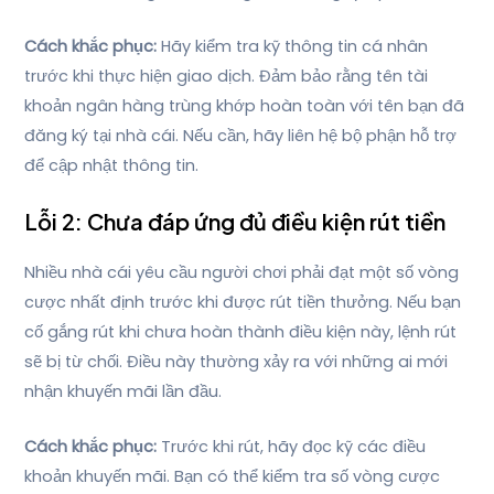
Cách khắc phục:
Hãy kiểm tra kỹ thông tin cá nhân
trước khi thực hiện giao dịch. Đảm bảo rằng tên tài
khoản ngân hàng trùng khớp hoàn toàn với tên bạn đã
đăng ký tại nhà cái. Nếu cần, hãy liên hệ bộ phận hỗ trợ
để cập nhật thông tin.
Lỗi 2: Chưa đáp ứng đủ điều kiện rút tiền
Nhiều nhà cái yêu cầu người chơi phải đạt một số vòng
cược nhất định trước khi được rút tiền thưởng. Nếu bạn
cố gắng rút khi chưa hoàn thành điều kiện này, lệnh rút
sẽ bị từ chối. Điều này thường xảy ra với những ai mới
nhận khuyến mãi lần đầu.
Cách khắc phục:
Trước khi rút, hãy đọc kỹ các điều
khoản khuyến mãi. Bạn có thể kiểm tra số vòng cược