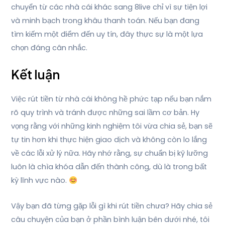
chuyển từ các nhà cái khác sang 8live chỉ vì sự tiện lợi
và minh bạch trong khâu thanh toán. Nếu bạn đang
tìm kiếm một điểm đến uy tín, đây thực sự là một lựa
chọn đáng cân nhắc.
Kết luận
Việc rút tiền từ nhà cái không hề phức tạp nếu bạn nắm
rõ quy trình và tránh được những sai lầm cơ bản. Hy
vọng rằng với những kinh nghiệm tôi vừa chia sẻ, bạn sẽ
tự tin hơn khi thực hiện giao dịch và không còn lo lắng
về các lỗi xử lý nữa. Hãy nhớ rằng, sự chuẩn bị kỹ lưỡng
luôn là chìa khóa dẫn đến thành công, dù là trong bất
kỳ lĩnh vực nào.
Vậy bạn đã từng gặp lỗi gì khi rút tiền chưa? Hãy chia sẻ
câu chuyện của bạn ở phần bình luận bên dưới nhé, tôi