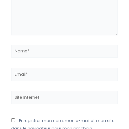
Name*
Email*
Site
Internet
Enregistrer mon nom, mon e-mail et mon site
dans le navigateur pour mon prochain