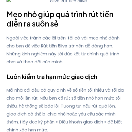
Mẹo nhỏ giúp quá trình rút tiền
diễn ra suôn sẻ
Ngoài việc tránh các lỗi trên, tôi có vài mẹo nhỏ dành
cho bạn để việc
Rút tiền 8live
trở nên dễ dàng hơn.
Những kinh nghiệm này tôi đúc kết từ chính quá trình
chơi và theo dõi của mình.
Luôn kiểm tra hạn mức giao dịch
Mỗi nhà cái đều có quy định về số tiền tối thiểu và tối đa
cho mỗi lần rút. Nếu bạn cố rút số tiền nhỏ hơn mức tối
thiểu, hệ thống sẽ báo lỗi. Tương tự, nếu rút quá lớn,
giao dịch có thể bị chia nhỏ hoặc yêu cầu xác minh
thêm. Hãy đọc kỹ phần « Điều khoản giao dịch » để biết
chính xác hạn mức.