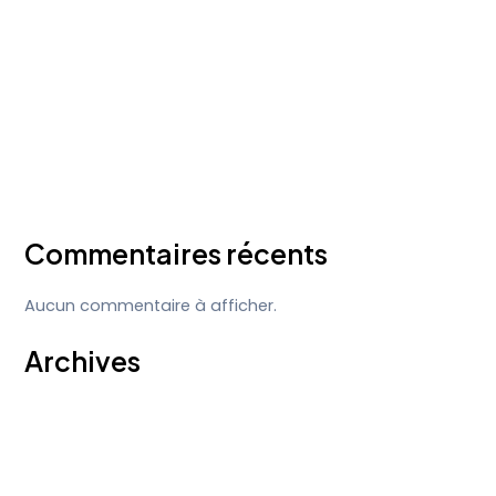
nhà cái cakhiatv – Phân tích chiến thuật và tiềm năng
vượt trội để đoạt danh hiệu !
Casino VN88 – Địa Chỉ Cá Cược Được Cấp Phép Quốc
Tế – Nơi Hội Tụ Những Trải Nghiệm Đẳng Cấp Và An
Toàn Tuyệt Đối
Trợ Giúp Nhanh Khi Liên Hệ sunwin Qua Live Chat Và
Hotline 24/7 – Giải Pháp Hỗ Trợ Tối Ưu Cho Người Chơi
Game Casino Sunwin
Commentaires récents
Aucun commentaire à afficher.
Archives
avril 2025
mars 2025
février 2025