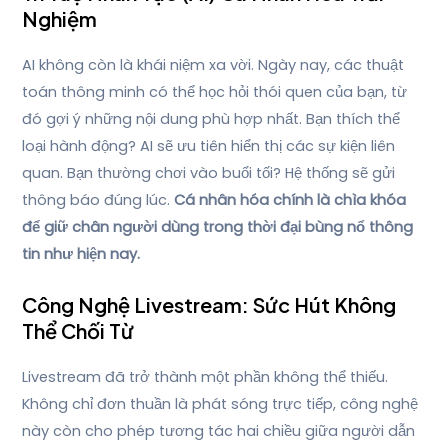
Nghiệm
AI không còn là khái niệm xa vời. Ngày nay, các thuật
toán thông minh có thể học hỏi thói quen của bạn, từ
đó gợi ý những nội dung phù hợp nhất. Bạn thích thể
loại hành động? AI sẽ ưu tiên hiển thị các sự kiện liên
quan. Bạn thường chơi vào buổi tối? Hệ thống sẽ gửi
thông báo đúng lúc.
Cá nhân hóa chính là chìa khóa
để giữ chân người dùng trong thời đại bùng nổ thông
tin như hiện nay.
Công Nghệ Livestream: Sức Hút Không
Thể Chối Từ
Livestream đã trở thành một phần không thể thiếu.
Không chỉ đơn thuần là phát sóng trực tiếp, công nghệ
này còn cho phép tương tác hai chiều giữa người dẫn