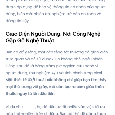
thông minh. Công nghệ mã hóa dữ liệu tiên tiến cũng
được áp dụng để bảo vệ thông tin cá nhân của người
dùng, biến mỗi phiên trải nghiệm trở nên an toàn và
đáng tin cậy.
Giao Diện Người Dùng: Nơi Công Nghệ
Gặp Gỡ Nghệ Thuật
Bạn có để ý rằng, một nền tảng tốt thường có giao diện
trực quan và dễ sử dụng? Đó không phải ngẫu nhiên.
Đằng sau đó là hàng trăm giờ nghiên cứu hành vi
người dùng, thử nghiệm A/B và tinh chỉnh từng pixel.
Một thiết kế UX/UI xuất sắc không chỉ giúp bạn tìm thấy
mọi thứ trong vài giây, mà còn tạo ra cảm giác thân
thuộc ngay từ lần đầu tiên.
Ví dụ như
Fun88
, họ đã đầu tư rất nhiều vào việc tối ưu
hóa trải nghiệm trên di động. Bạn có thể dễ dàng thao