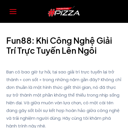
Aller
Navigation
Main
au
des
Menu
contenu
articles
Fun88: Khi Công Nghệ Giải
Trí Trực Tuyến Lên Ngôi
Laisser un commentaire
/ Par
Ali Benyahia
/
29 juin 2024
Bạn có bao giờ tự hỏi, tại sao giải trí trực tuyến lại trở
thành « cơn sốt » trong những năm gần đây? Không chỉ
đơn thuần là một hình thức giết thời gian, nó đã thực
sự trở thành một phần không thể thiếu trong nhịp sống
hiện đại. Và giữa muôn vàn lựa chọn, có một cái tên
đang gây sốt bởi sự kết hợp hoàn hảo giữa công nghệ
và trải nghiệm người dùng. Hãy cùng tôi khám phá
hành trình này nhé.