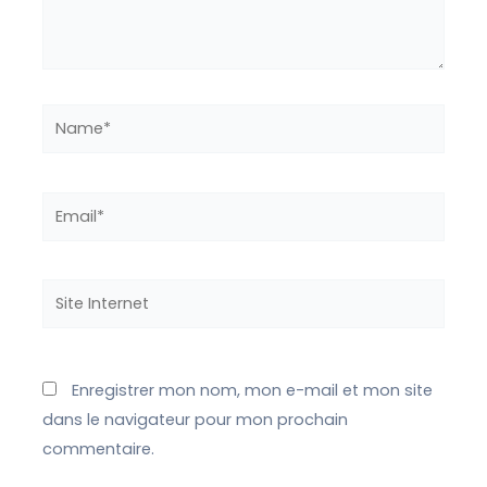
Name*
Email*
Site
Internet
Enregistrer mon nom, mon e-mail et mon site
dans le navigateur pour mon prochain
commentaire.