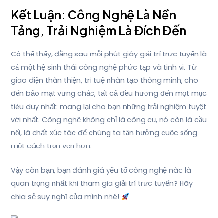
Kết Luận: Công Nghệ Là Nền
Tảng, Trải Nghiệm Là Đích Đến
Có thể thấy, đằng sau mỗi phút giây giải trí trực tuyến là
cả một hệ sinh thái công nghệ phức tạp và tinh vi. Từ
giao diện thân thiện, trí tuệ nhân tạo thông minh, cho
đến bảo mật vững chắc, tất cả đều hướng đến một mục
tiêu duy nhất: mang lại cho bạn những trải nghiệm tuyệt
vời nhất. Công nghệ không chỉ là công cụ, nó còn là cầu
nối, là chất xúc tác để chúng ta tận hưởng cuộc sống
một cách trọn vẹn hơn.
Vậy còn bạn, bạn đánh giá yếu tố công nghệ nào là
quan trọng nhất khi tham gia giải trí trực tuyến? Hãy
chia sẻ suy nghĩ của mình nhé!