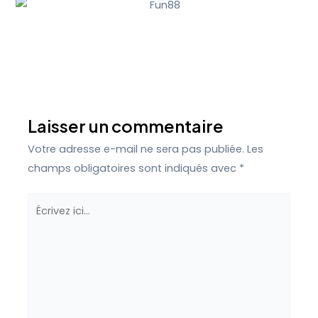
←
Article précédent
Article suivant
→
Laisser un commentaire
Votre adresse e-mail ne sera pas publiée.
Les
champs obligatoires sont indiqués avec
*
Écrivez
ici…