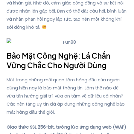
và khán giả. Nhờ đó, cảm giác cộng đồng và sự kết nối
được nhân lên gấp bội. Bạn có thể đặt câu hỏi, bình luận
và nhận phản hồi ngay lập tức, tạo nên một không khí
sôi động khó tả.
Bảo Mật Công Nghệ: Lá Chắn
Vững Chắc Cho Người Dùng
Một trong những mối quan tâm hàng đầu của người
dùng hiện nay là bảo mật thông tin. Làm thế nào để
vừa tận hưởng giải trí, vừa an tâm về dữ liệu cá nhân?
Các nền tảng uy tín đã áp dụng những công nghệ bảo
mật hàng đầu thế giới.
Giao thức SSL 256-bit, tường lửa ứng dụng web (WAF)