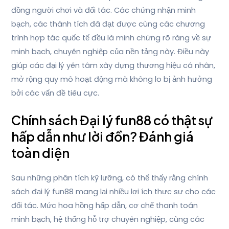
đồng người chơi và đối tác. Các chứng nhận minh
bạch, các thành tích đã đạt được cùng các chương
trình hợp tác quốc tế đều là minh chứng rõ ràng về sự
minh bạch, chuyên nghiệp của nền tảng này. Điều này
giúp các đại lý yên tâm xây dựng thương hiệu cá nhân,
mở rộng quy mô hoạt động mà không lo bị ảnh hưởng
bởi các vấn đề tiêu cực.
Chính sách Đại lý fun88 có thật sự
hấp dẫn như lời đồn? Đánh giá
toàn diện
Sau những phân tích kỹ lưỡng, có thể thấy rằng chính
sách đại lý fun88 mang lại nhiều lợi ích thực sự cho các
đối tác. Mức hoa hồng hấp dẫn, cơ chế thanh toán
minh bạch, hệ thống hỗ trợ chuyên nghiệp, cùng các