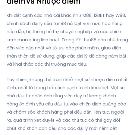
điểm và Nhược điểm
Khi đặt cạnh các nhà cái khác như M88, 12BET hay W88,
chính sách đại lý của fun88 nổi bật với mức hoa hồng
hấp dẫn, hệ thống hỗ trợ chuyên nghiệp và các chiến
lược marketing linh hoạt. Trong đó, fun88 còn chú trọng
đến việc cập nhật và tối ưu các phần mềm, giao diện
thân thiện dễ sử dụng, giúp các đại lý dễ dàng nắm bắt
và khai thác các thị trường mục tiêu.
Tuy nhiên, không thể tránh khỏi một số nhược điểm nhất
định, nhất là trong bối cảnh cạnh tranh khốc liệt. Một số
nhà đầu tư phản ánh rằng việc duy trì lượng khách
hàng ổn định yêu cầu đầu tư vào chiến dịch quảng cáo
và chăm sóc khách hàng phải đều đặn, liên tục. Ngoài
ra, quá trình xét duyệt và các thủ tục có thể gây đôi
chút khó khăn ban đầu cho các đại lý mới nắm bắt