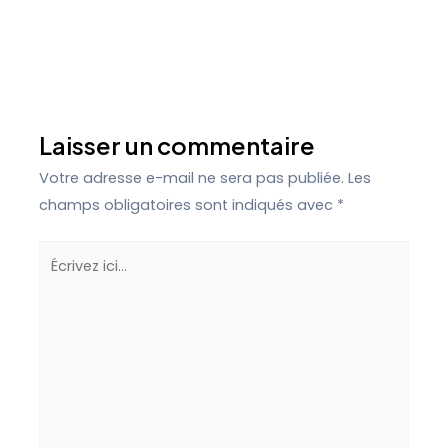
←
Article précédent
Article suivant
→
Laisser un commentaire
Votre adresse e-mail ne sera pas publiée.
Les
champs obligatoires sont indiqués avec
*
Écrivez
ici…