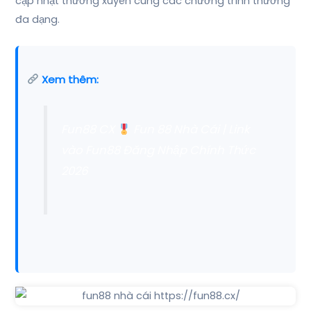
cập nhật thường xuyên cùng các chương trình thưởng
đa dạng.
Xem thêm:
Fun88 CX
Fun 88 Nhà Cái | Link
vào Fun88 Đăng Nhập Chính Thức
2026