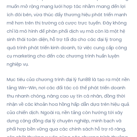
muốn mở rộng mạng lưới hợp tác nhằm mang đến lợi
ích đôi bên, vừa thúc đẩy thương hiệu phát triển mạnh
mẽ hơn trên thị trường cá cược trực tuyến. Đây không
chỉ là mô hình để phân phối dịch vụ mà còn là một hệ
sinh thái toàn diện, hỗ trợ tối đa cho các đại lý trong
quá trình phát triển kinh doanh, từ việc cung cấp công
cụ marketing cho đến các chương trình huấn luyện
nghiệp vụ.
Mục tiêu của chương trình đại lý fun88 là tạo ra một nền
tảng Win-Win, nơi các đối tác có thể phát triển doanh
thu nhanh chóng, nâng cao uy tín cá nhân, đồng thời
nhận về các khoản hoa hồng hấp dẫn dựa trên hiệu quả
của chiến dịch. Ngoài ra, nền tảng còn hướng tới xây
dựng cộng đồng đại lý chuyên nghiệp, minh bạch và
phối hợp bền vững qua các chính sách hỗ trợ rõ ràng,