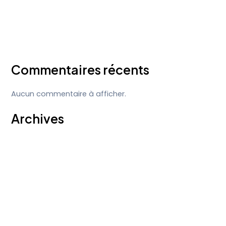
Toàn Tuyệt Đối
Trợ Giúp Nhanh Khi Liên Hệ sunwin Qua Live Chat Và
Hotline 24/7 – Giải Pháp Hỗ Trợ Tối Ưu Cho Người Chơi
Game Casino Sunwin
Commentaires récents
Aucun commentaire à afficher.
Archives
avril 2025
mars 2025
février 2025
janvier 2025
décembre 2024
novembre 2024