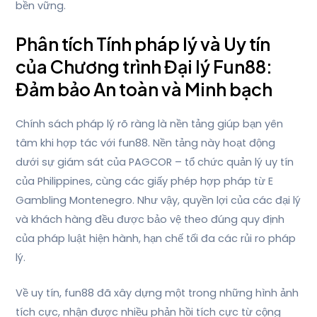
bền vững.
Phân tích Tính pháp lý và Uy tín
của Chương trình Đại lý Fun88:
Đảm bảo An toàn và Minh bạch
Chính sách pháp lý rõ ràng là nền tảng giúp bạn yên
tâm khi hợp tác với fun88. Nền tảng này hoạt động
dưới sự giám sát của PAGCOR – tổ chức quản lý uy tín
của Philippines, cùng các giấy phép hợp pháp từ E
Gambling Montenegro. Như vậy, quyền lợi của các đại lý
và khách hàng đều được bảo vệ theo đúng quy định
của pháp luật hiện hành, hạn chế tối đa các rủi ro pháp
lý.
Về uy tín, fun88 đã xây dựng một trong những hình ảnh
tích cực, nhận được nhiều phản hồi tích cực từ cộng