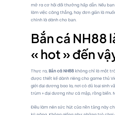
mở ra cơ hội đổi thưởng hấp dẫn. Nếu bạn
làm việc căng thẳng, hay đơn giản là muốn
chính là dành cho bạn.
Bắn cá NH88 là 
« hot » đến vậ
Thực ra,
Bắn cá NH88
không chỉ là một trò
được thiết kế dành riêng cho game thủ Vi
giới đại dương bao la, nơi có đủ loại sinh
trùm » đại dương như cá mập, rồng biển. 
Điều làm nên sức hút của nền tảng này ch
kỹ năng. Không giống như những trò chơi đ