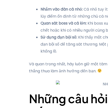
Nhắm vào đàn cá nhỏ:
Cá nhỏ tuy ít
lũy điểm ổn định từ những chú cá n
Quan sát boss và cá lớn:
Khi boss xu
chết hoặc khi có nhiều người cùng 
Sử dụng đạn bội số:
Khi thấy một ch
đạn bội số để tăng sát thương. Một
khổng lồ.
Và quan trọng nhất, hãy luôn giữ một tâm l
thắng thua làm ảnh hưởng đến bạn.
Những câu hỏi