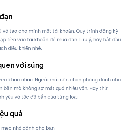
 đạn
ủ và tạo cho mình một tài khoản. Quy trình đăng ký
nạp tiền vào tài khoản để mua đạn. Lưu ý, hãy bắt đầu
ch điều khiển nhé.
quen với súng
ược khác nhau. Người mới nên chọn phòng dành cho
gắm bắn mà không sợ mất quá nhiều vốn. Hãy thử
 yếu và tốc độ bắn của từng loại.
iệu quả
số mẹo nhỏ dành cho bạn: