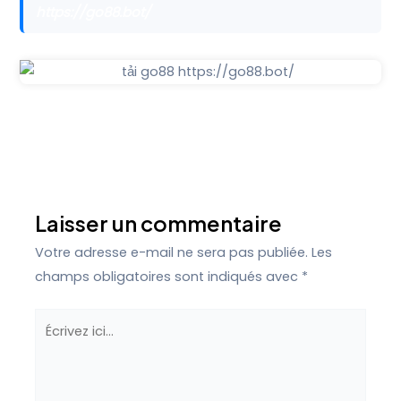
https://go88.bot/
←
Article précédent
Article suivant
→
Laisser un commentaire
Votre adresse e-mail ne sera pas publiée.
Les
champs obligatoires sont indiqués avec
*
Écrivez
ici…