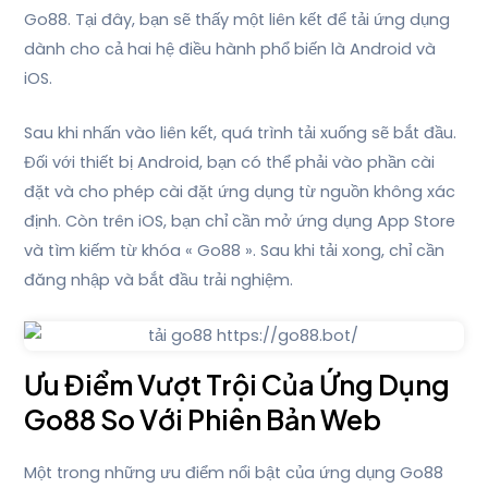
Go88. Tại đây, bạn sẽ thấy một liên kết để tải ứng dụng
dành cho cả hai hệ điều hành phổ biến là Android và
iOS.
Sau khi nhấn vào liên kết, quá trình tải xuống sẽ bắt đầu.
Đối với thiết bị Android, bạn có thể phải vào phần cài
đặt và cho phép cài đặt ứng dụng từ nguồn không xác
định. Còn trên iOS, bạn chỉ cần mở ứng dụng App Store
và tìm kiếm từ khóa « Go88 ». Sau khi tải xong, chỉ cần
đăng nhập và bắt đầu trải nghiệm.
Ưu Điểm Vượt Trội Của Ứng Dụng
Go88 So Với Phiên Bản Web
Một trong những ưu điểm nổi bật của ứng dụng Go88