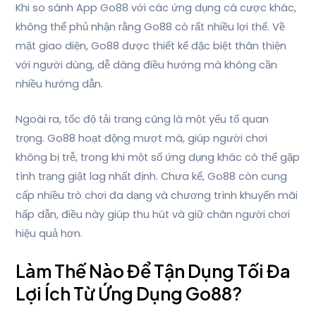
Khi so sánh App Go88 với các ứng dụng cá cược khác,
không thể phủ nhận rằng Go88 có rất nhiều lợi thế. Về
mặt giao diện, Go88 được thiết kế đặc biệt thân thiện
với người dùng, dễ dàng điều hướng mà không cần
nhiều hướng dẫn.
Ngoài ra, tốc độ tải trang cũng là một yếu tố quan
trọng. Go88 hoạt động mượt mà, giúp người chơi
không bị trễ, trong khi một số ứng dụng khác có thể gặp
tình trạng giật lag nhất định. Chưa kể, Go88 còn cung
cấp nhiều trò chơi đa dạng và chương trình khuyến mãi
hấp dẫn, điều này giúp thu hút và giữ chân người chơi
hiệu quả hơn.
Làm Thế Nào Để Tận Dụng Tối Đa
Lợi Ích Từ Ứng Dụng Go88?