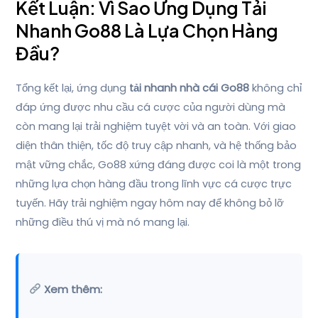
Kết Luận: Vì Sao Ứng Dụng Tải
Nhanh Go88 Là Lựa Chọn Hàng
Đầu?
Tổng kết lại, ứng dụng
tải nhanh nhà cái Go88
không chỉ
đáp ứng được nhu cầu cá cược của người dùng mà
còn mang lại trải nghiệm tuyệt vời và an toàn. Với giao
diện thân thiện, tốc độ truy cập nhanh, và hệ thống bảo
mật vững chắc, Go88 xứng đáng được coi là một trong
những lựa chọn hàng đầu trong lĩnh vực cá cược trực
tuyến. Hãy trải nghiệm ngay hôm nay để không bỏ lỡ
những điều thú vị mà nó mang lại.
Xem thêm: