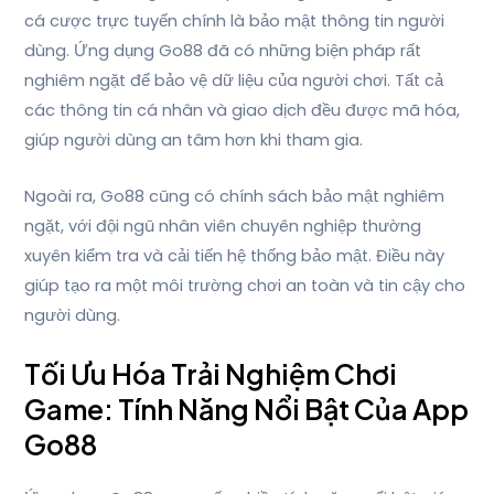
cá cược trực tuyến chính là bảo mật thông tin người
dùng. Ứng dụng Go88 đã có những biện pháp rất
nghiêm ngặt để bảo vệ dữ liệu của người chơi. Tất cả
các thông tin cá nhân và giao dịch đều được mã hóa,
giúp người dùng an tâm hơn khi tham gia.
Ngoài ra, Go88 cũng có chính sách bảo mật nghiêm
ngặt, với đội ngũ nhân viên chuyên nghiệp thường
xuyên kiểm tra và cải tiến hệ thống bảo mật. Điều này
giúp tạo ra một môi trường chơi an toàn và tin cậy cho
người dùng.
Tối Ưu Hóa Trải Nghiệm Chơi
Game: Tính Năng Nổi Bật Của App
Go88